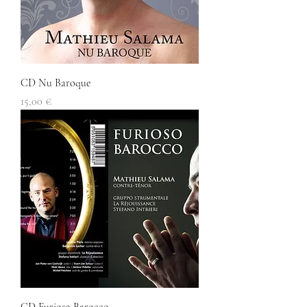
CD Nu Baroque
Prix
15,00 €