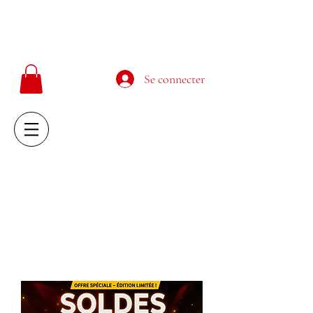
MATHIEU SALAMA
cours-dechant.com
Se connecter
MATHIEU SALAMA
cours-dechant.com