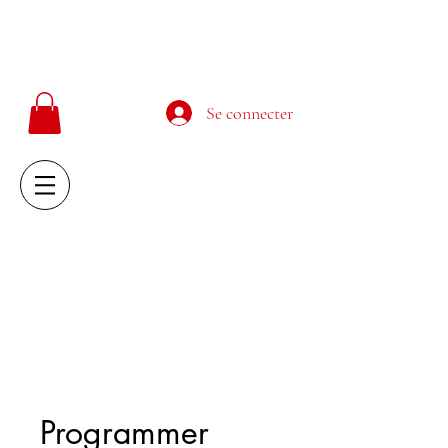
MATHIEU SALAMA
cours-dechant.com
Se connecter
MATHIEU SALAMA
cours-dechant.com
Programmer